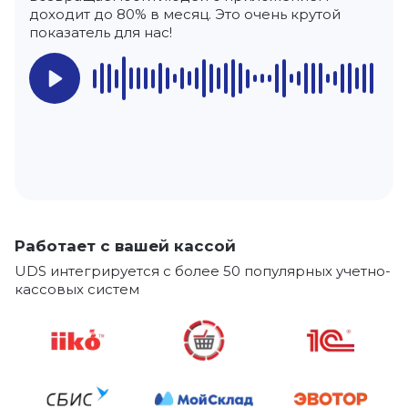
доходит до 80% в месяц. Это очень крутой
центров, реализующих данную услугу для
канала и понять какие из них приводят больше
счет повышения лояльности и увеличения
показатель для нас!
клиентов, что помогает в борьбе с
клиентов. За вот эту фишку спасибо UDS.
продолжительности жизненного цикла
конкурентами.
клиентов. Я очень довольна!
Работает с вашей кассой
UDS интегрируется с более 50 популярных учетно-
кассовых систем