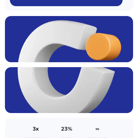
3х
23%
∞