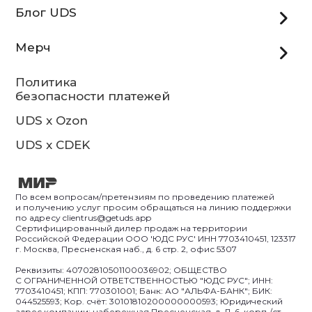
Блог UDS
Мерч
Политика
безопасности платежей
UDS x Ozon
UDS x CDEK
По всем вопросам/претензиям по проведению платежей
и получению услуг просим обращаться на линию поддержки
по адресу clientrus@getuds.app
Сертифицированный дилер продаж на территории
Российской Федерации ООО 'ЮДС РУС' ИНН 7703410451, 123317
г. Москва, Пресненская наб., д. 6 стр. 2, офис 5307
Реквизиты: 40702810501100036902; ОБЩЕСТВО
С ОГРАНИЧЕННОЙ ОТВЕТСТВЕННОСТЬЮ "ЮДС РУС"; ИНН:
7703410451; КПП: 770301001; Банк: АО "АЛЬФА-БАНК"; БИК:
044525593; Кор. счёт: 30101810200000000593; Юридический
адрес компании: набережная Пресненская, д. Д. 6, корп./ст.